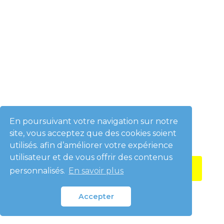
é
n
o
E
m
-
m
a
i
T
l
é
l
é
p
V
h
i
En poursuivant votre navigation sur notre
o
l
site, vous acceptez que des cookies soient
n
l
e
utilisés. afin d’améliorer votre expérience
e
C
utilisateur et de vous offrir des contenus
A
P
personnalisés.
En savoir plus
T
C
Accepter
H
A
Vos données sont traitées conformément à notre
politique de confidentialité