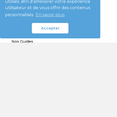
utilisés. afin d’améliorer votre expérience
utilisateur et de vous offrir des contenus
Eco Habitat Lux
personnalisés.
En savoir plus
Réalisations
Blog
Accepter
Avis
Nos Guides
Mentions légales
Services
Installation Photovoltaïque
Installation Pompe à chaleur
Installation chaudière à condensation
Installation bornes de recharge
Primes et Aides de l'Etat