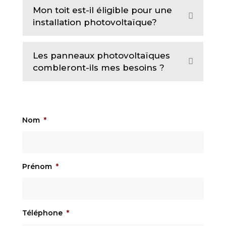
a
Mon toit est-il éligible pour une
E
n
installation photovoltaïque?
x
d
p
a
Les panneaux photovoltaïques
E
n
combleront-ils mes besoins ?
x
d
p
a
n
Nom
*
d
Prénom
*
Téléphone
*