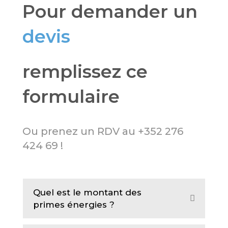
Pour demander un
devis
remplissez ce
formulaire
Ou prenez un RDV au
+352 276
424 69 !
Quel est le montant des
E
primes énergies ?
x
p