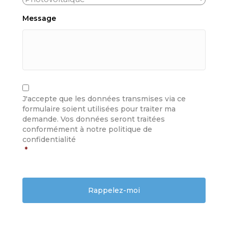
Message
C
R
A
G
J'accepte que les données transmises via ce
P
P
formulaire soient utilisées pour traiter ma
T
D
demande. Vos données seront traitées
C
*
H
conformément à notre politique de
A
confidentialité
*