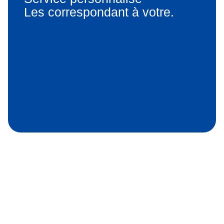
Les correspondant à votre.
Pourquoi faire confiance à Eco
Habitat Lux ?
Experts en installation photovoltaïque au Luxembourg, en installation
de pompe à chaleur et en isolation thermique, nous offrons des