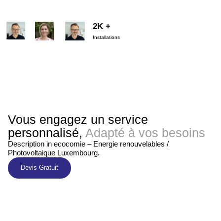
2K +
Installations
Vous engagez un service
personnalisé,
Adapté à vos besoins
Description in ecocomie – Energie renouvelables /
Photovoltaique Luxembourg.
Devis Gratuit
Deman
Etude
Installa
A vous
de
Techni
tion
les
de
que
Photov
écono
Devis
oltaiqu
mies !