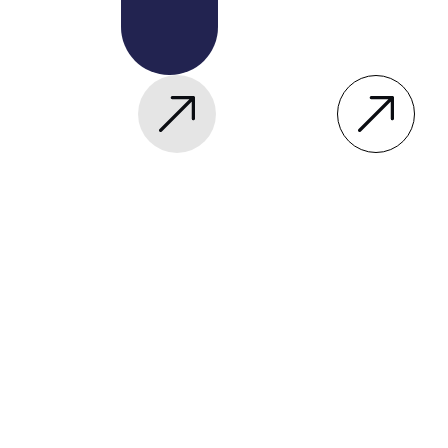
Photovoltaïque
Panneaux
Solaires
Chauff-eau
Isolation
Pompe à Chaleur
Murs et Sols