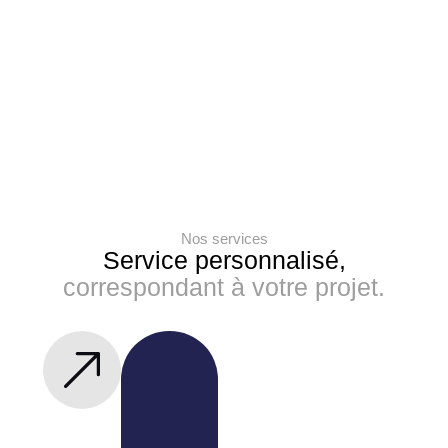
e
Nos services
Service personnalisé,
correspondant à votre projet.
Installation
Borne de Recharge