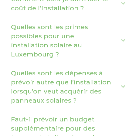
a
E
coût de l’installation ?
n
x
d
p
Quelles sont les primes
a
possibles pour une
n
E
installation solaire au
d
x
Luxembourg ?
p
a
Quelles sont les dépenses à
n
prévoir autre que l’installation
d
E
lorsqu’on veut acquérir des
x
panneaux solaires ?
p
a
Faut-il prévoir un budget
n
supplémentaire pour des
d