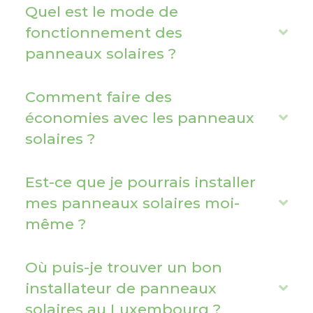
Quel est le mode de
a
fonctionnement des
E
n
panneaux solaires ?
x
d
p
a
Comment faire des
n
économies avec les panneaux
E
d
solaires ?
x
p
a
Est-ce que je pourrais installer
n
mes panneaux solaires moi-
E
d
même ?
x
p
a
Où puis-je trouver un bon
n
installateur de panneaux
E
d
solaires au Luxembourg ?
x