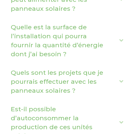
d
panneaux solaires ?
x
p
a
Quelle est la surface de
n
l’installation qui pourra
E
d
fournir la quantité d’énergie
x
dont j’ai besoin ?
p
a
Quels sont les projets que je
n
pourrais effectuer avec les
E
d
panneaux solaires ?
x
p
a
Est-il possible
n
d’autoconsommer la
E
d
production de ces unités
x