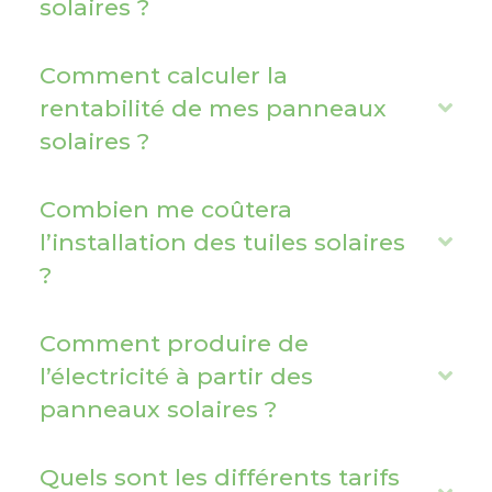
solaires ?
p
a
Comment calculer la
n
rentabilité de mes panneaux
E
d
solaires ?
x
p
a
Combien me coûtera
n
l’installation des tuiles solaires
E
d
?
x
p
a
Comment produire de
n
l’électricité à partir des
E
d
panneaux solaires ?
x
p
a
Quels sont les différents tarifs