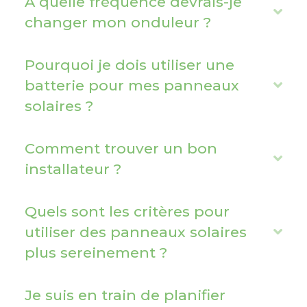
A quelle fréquence devrais-je
a
E
changer mon onduleur ?
n
x
d
p
Pourquoi je dois utiliser une
a
batterie pour mes panneaux
E
n
solaires ?
x
d
p
a
Comment trouver un bon
E
n
installateur ?
x
d
p
Quels sont les critères pour
a
utiliser des panneaux solaires
E
n
plus sereinement ?
x
d
p
a
Je suis en train de planifier