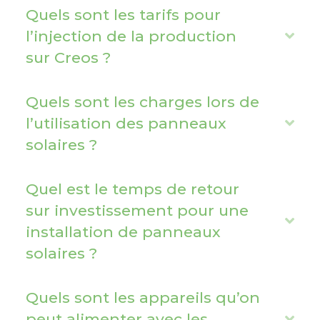
a
Quels sont les tarifs pour
n
l’injection de la production
E
d
sur Creos ?
x
p
a
Quels sont les charges lors de
n
l’utilisation des panneaux
E
d
solaires ?
x
p
a
Quel est le temps de retour
n
sur investissement pour une
E
d
installation de panneaux
x
solaires ?
p
a
Quels sont les appareils qu’on
n
peut alimenter avec les
E