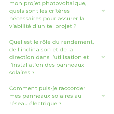
n
mon projet photovoltaïque,
d
quels sont les critères
E
nécessaires pour assurer la
x
viabilité d’un tel projet ?
p
a
n
Quel est le rôle du rendement,
d
de l’inclinaison et de la
direction dans l’utilisation et
E
l’installation des panneaux
x
solaires ?
p
a
n
Comment puis-je raccorder
d
mes panneaux solaires au
E
réseau électrique ?
x
p