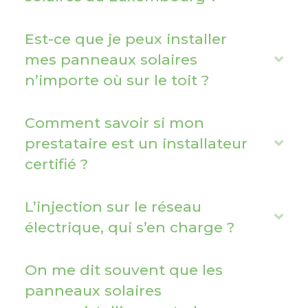
p
a
Est-ce que je peux installer
n
mes panneaux solaires
E
d
n’importe où sur le toit ?
x
p
a
Comment savoir si mon
n
prestataire est un installateur
E
d
certifié ?
x
p
a
L’injection sur le réseau
E
n
électrique, qui s’en charge ?
x
d
p
On me dit souvent que les
a
panneaux solaires
n