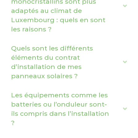
monocristallins sont plus
d
E
adaptés au climat de
x
Luxembourg : quels en sont
p
les raisons ?
a
n
Quels sont les différents
d
éléments du contrat
E
d’installation de mes
x
panneaux solaires ?
p
a
Les équipements comme les
n
batteries ou l’onduleur sont-
d
E
ils compris dans l’installation
x
?
p
a