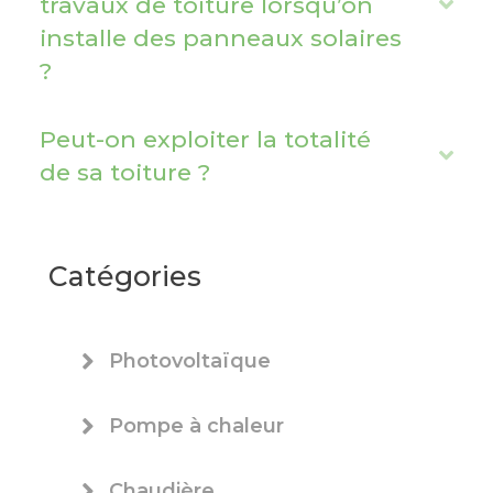
travaux de toiture lorsqu’on
E
installe des panneaux solaires
x
?
p
a
n
Peut-on exploiter la totalité
E
d
de sa toiture ?
x
p
a
Catégories
n
d
Photovoltaïque
Pompe à chaleur
Chaudière