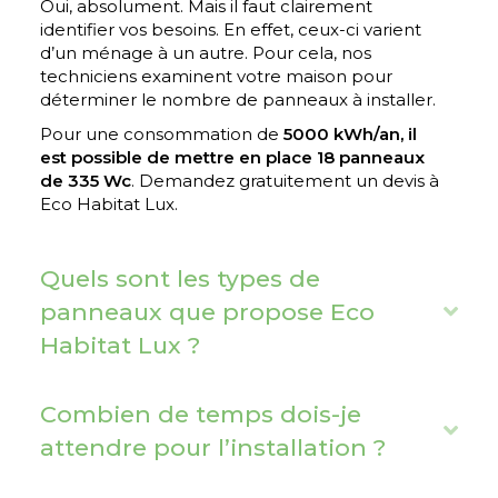
Oui, absolument. Mais il faut clairement
identifier vos besoins. En effet, ceux-ci varient
l
d’un ménage à un autre. Pour cela, nos
a
techniciens examinent votre maison pour
p
déterminer le nombre de panneaux à installer.
s
Pour une consommation de
5000 kWh/an, il
est possible de mettre en place 18 panneaux
e
de 335 Wc
.
Demandez gratuitement un devis à
Eco Habitat Lux.
Quels sont les types de
panneaux que propose Eco
E
Habitat Lux ?
x
p
a
Combien de temps dois-je
E
n
attendre pour l’installation ?
x
d
p