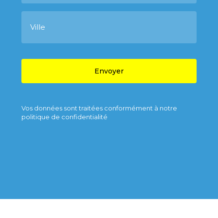
é
p
V
h
i
o
l
n
l
e
e
C
A
P
T
C
H
A
Vos données sont traitées conformément à notre
politique de confidentialité