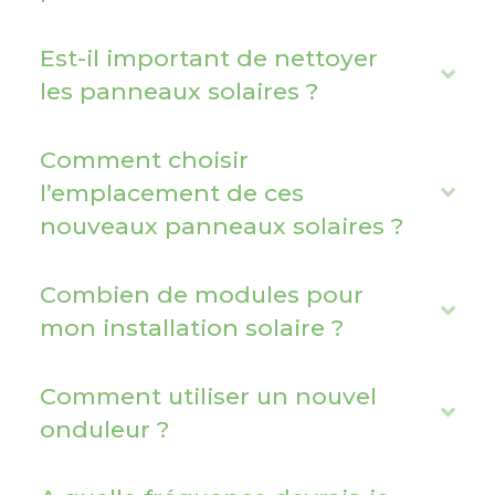
d
x
p
Est-il important de nettoyer
a
E
les panneaux solaires ?
n
x
d
p
Comment choisir
a
l’emplacement de ces
E
n
nouveaux panneaux solaires ?
x
d
p
a
Combien de modules pour
E
n
mon installation solaire ?
x
d
p
Comment utiliser un nouvel
a
E
onduleur ?
n
x
d
p