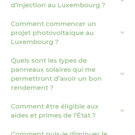
E
n
d’injection au Luxembourg ?
x
d
p
Comment commencer un
a
projet photovoltaïque au
E
n
Luxembourg ?
x
d
p
a
Quels sont les types de
n
panneaux solaires qui me
E
d
permettront d’avoir un bon
x
rendement ?
p
a
Comment être éligible aux
n
E
aides et primes de l’État ?
d
x
p
Comment puis-je diminuer le