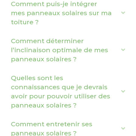
Comment puis-je intégrer
n
mes panneaux solaires sur ma
E
d
toiture ?
x
p
a
Comment déterminer
n
l’inclinaison optimale de mes
E
d
panneaux solaires ?
x
p
a
Quelles sont les
n
connaissances que je devrais
E
d
avoir pour pouvoir utiliser des
x
panneaux solaires ?
p
a
Comment entretenir ses
n
E
panneaux solaires ?