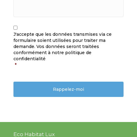
C
R
A
G
J'accepte que les données transmises via ce
P
P
formulaire soient utilisées pour traiter ma
T
D
demande. Vos données seront traitées
C
*
H
conformément à notre politique de
A
confidentialité
*
Eco Habitat Lux