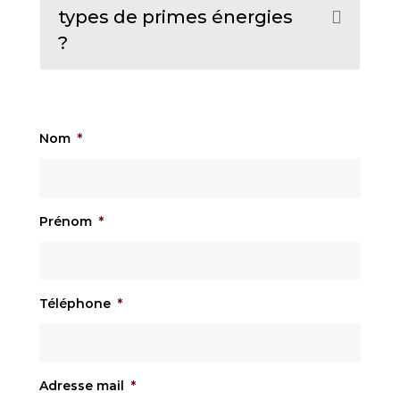
types de primes énergies
E
n
?
x
d
p
a
n
Nom
*
d
Prénom
*
Téléphone
*
Adresse mail
*