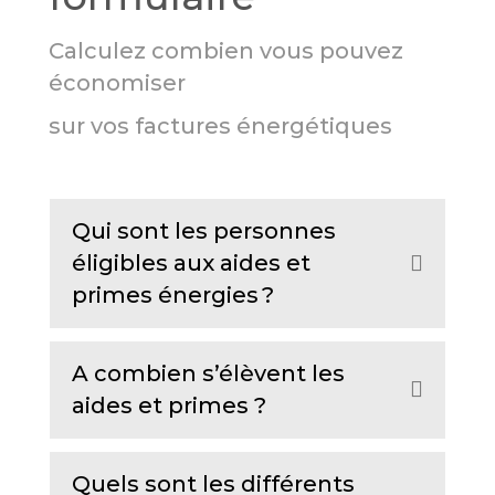
Calculez combien vous pouvez
économiser
sur vos factures énergétiques
Qui sont les personnes
éligibles aux aides et
E
primes énergies ?
x
p
a
A combien s’élèvent les
E
n
aides et primes ?
x
d
p
Quels sont les différents
a