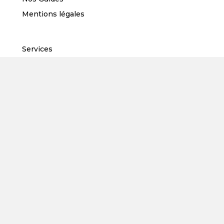
Mentions légales
Services
Installation Photovoltaïque
Installation Pompe à chaleur
Installation chaudière à condensation
Installation bornes de recharge
Primes et Aides de l'Etat
Copyright © 2024 Eco Habitat Lux