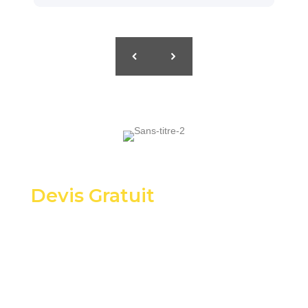
Devis Gratuit
Calculez combien vous pouvez économiser
sur vos factures énergétiques !
N
o
m