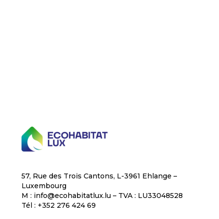
H
A
Vos données sont traitées conformément à notre
politique de confidentialité
57, Rue des Trois Cantons, L-3961 Ehlange –
Luxembourg
M : info@ecohabitatlux.lu – TVA : LU33048528
Tél : +352 276 424 69