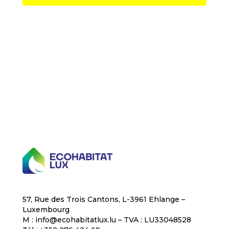
T
C
H
A
Vos données sont traitées conformément à notre
politique de confidentialité
57, Rue des Trois Cantons, L-3961 Ehlange –
Luxembourg
M : info@ecohabitatlux.lu – TVA : LU33048528