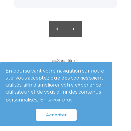
En poursuivant votre navigation sur notre
site, vous acceptez que des cookies soient
utilisés. afin d’améliorer votre expérience
Devis Gratuit
utilisateur et de vous offrir des contenus
Calculez combien vous pouvez économiser
personnalisés.
En savoir plus
sur vos factures énergétiques !
Accepter
N
o