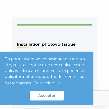
Installation photovoltaïque
Notre expérience avec Eco Habitat Lux
En poursuivant votre navigation sur notre
n'aurait pas pu être plus facile ni plus
site, vous acceptez que des cookies soient
professionnelle. Notre contact, Guillaume,
nous a tout expliqué clairement, en nous
utilisés. afin d’améliorer votre expérience
donnant plusieurs options à choisir, par
utilisateur et de vous offrir des contenus
exemple en termes de quantité de
personnalisés.
En savoir plus
panneaux solaires que nous voulions
installer. Toute l’équipe a été professionnelle
et nos panneaux ont été installés en temps
Accepter
voulu.